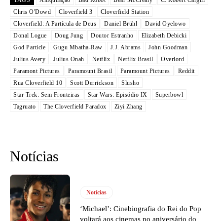
Chris O'Dowd
Cloverfield 3
Cloverfield Station
Cloverfield: A Partícula de Deus
Daniel Brühl
David Oyelowo
Donal Logue
Doug Jung
Doutor Estranho
Elizabeth Debicki
God Particle
Gugu Mbatha-Raw
J.J. Abrams
John Goodman
Julius Avery
Julius Onah
Netflix
Netflix Brasil
Overlord
Paramont Pictures
Paramount Brasil
Paramount Pictures
Reddit
Rua Cloverfield 10
Scott Derrickson
Slusho
Star Trek: Sem Fronteiras
Star Wars: Episódio IX
Superbowl
Tagruato
The Cloverfield Paradox
Ziyi Zhang
Notícias
Notícias
‘Michael’: Cinebiografia do Rei do Pop
voltará aos cinemas no aniversário do