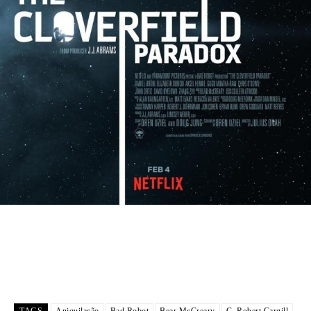
TAGS
Aniquilação
Bad Robot
Bear McCreary
C. Robert Cargill