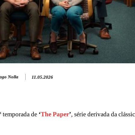
ago Nolla
11.05.2026
2ª temporada de
‘
The Paper
’
, série derivada da clássi