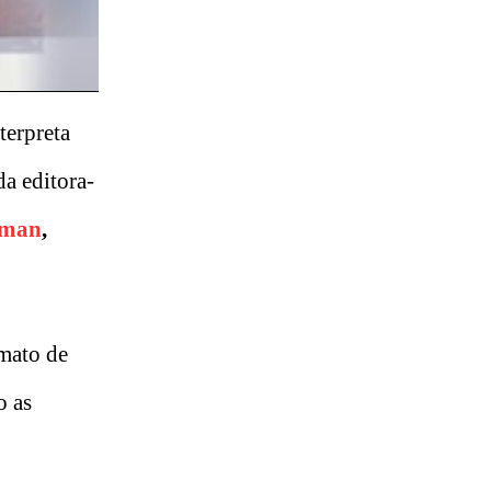
nterpreta
da editora-
lman
,
mato de
o as