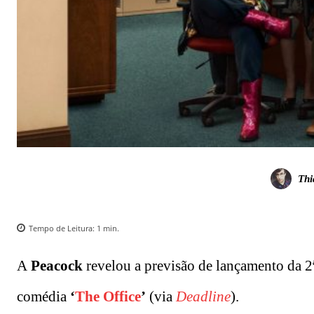
Thi
Tempo de Leitura:
1
min.
A
Peacock
revelou a previsão de lançamento da 
comédia
‘
The Office
’
(via
Deadline
).