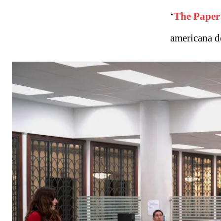
‘
The Paper
americana d