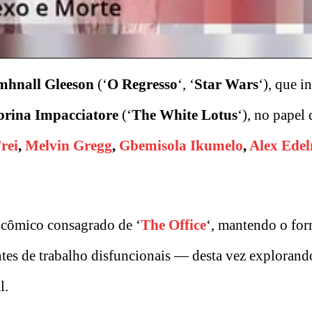
hnall Gleeson
(‘
O Regresso
‘, ‘
Star
Wars
‘), que i
brina Impacciatore
(‘
The White Lotus
‘), no papel 
rei
,
Melvin Gregg
,
Gbemisola Ikumelo
,
Alex Ede
 cômico consagrado de ‘
The Office
‘, mantendo o for
ntes de trabalho disfuncionais — desta vez explorand
l.