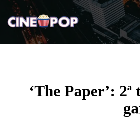
Home
Notícias
Crí
‘The Paper’: 2ª 
ga