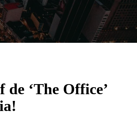
Filmes
Séries
Música
Gênero
f de ‘The Office’
ia!