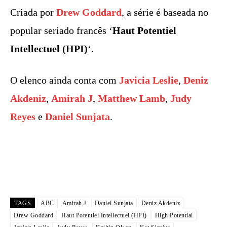
Criada por
Drew Goddard
, a série é baseada no
popular seriado francês ‘
Haut Potentiel
Intellectuel (HPI)
‘.
O elenco ainda conta com
Javicia Leslie
,
Deniz
Akdeniz
,
Amirah J
,
Matthew Lamb
,
Judy
Reyes
e
Daniel Sunjata
.
TAGS
ABC
Amirah J
Daniel Sunjata
Deniz Akdeniz
Drew Goddard
Haut Potentiel Intellectuel (HPI)
High Potential