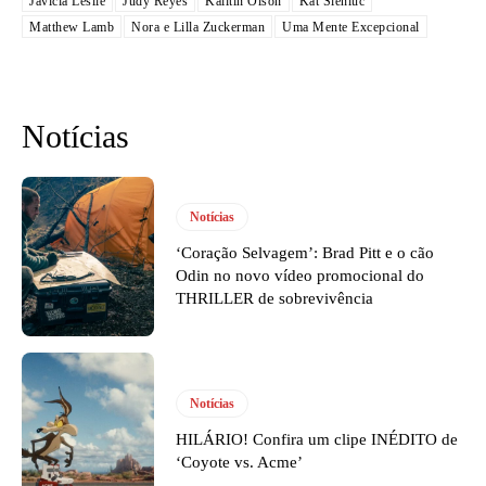
Javicia Leslie
Judy Reyes
Kailtin Olson
Kat Sieniuc
Matthew Lamb
Nora e Lilla Zuckerman
Uma Mente Excepcional
Notícias
Notícias
‘Coração Selvagem’: Brad Pitt e o cão
Odin no novo vídeo promocional do
THRILLER de sobrevivência
Notícias
HILÁRIO! Confira um clipe INÉDITO de
‘Coyote vs. Acme’