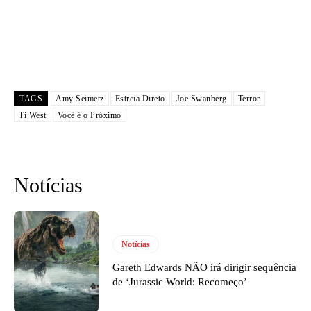
TAGS
Amy Seimetz
Estreia Direto
Joe Swanberg
Terror
Ti West
Você é o Próximo
Notícias
Notícias
Gareth Edwards NÃO irá dirigir sequência
de ‘Jurassic World: Recomeço’