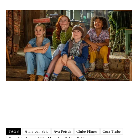
TAGS
Anna von Seld
Ava Petsch
Clube Filmes
Cora Trube