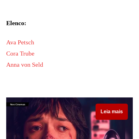
Elenco:
Ava Petsch
Cora Trube
Anna von Seld
Leia mais