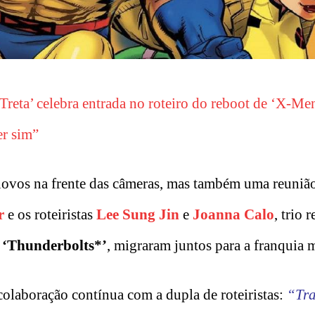
Treta’ celebra entrada no roteiro do reboot de ‘X-Me
er sim”
novos na frente das câmeras, mas também uma reuniã
r
e os roteiristas
Lee Sung Jin
e
Joanna Calo
, trio 
m
‘Thunderbolts*’
, migraram juntos para a franquia 
olaboração contínua com a dupla de roteiristas:
“Tra