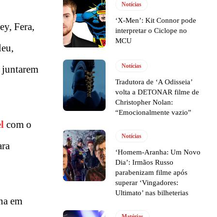
Notícias
‘X-Men’: Kit Connor pode
ey, Fera,
interpretar o Ciclope no
MCU
leu,
Notícias
e juntarem
Tradutora de ‘A Odisseia’
volta a DETONAR filme de
Christopher Nolan:
“Emocionalmente vazio”
l
com o
Notícias
ara
‘Homem-Aranha: Um Novo
Dia’: Irmãos Russo
parabenizam filme após
superar ‘Vingadores:
Ultimato’ nas bilheterias
ina em
Matérias