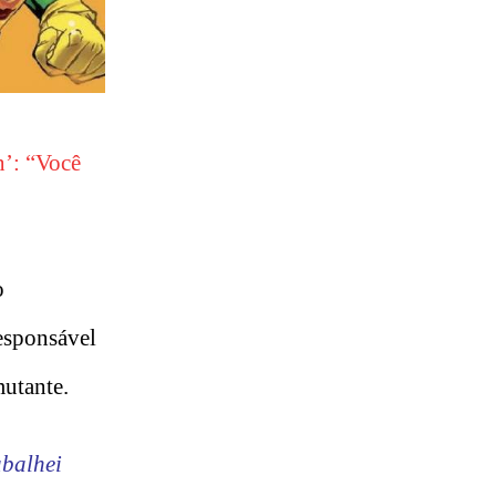
n’: “Você
o
responsável
mutante.
balhei