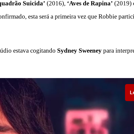
quadrão Suicida’
(2016),
‘Aves de Rapina’
(2019)
nfirmado, esta será a primeira vez que Robbie partic
túdio estava cogitando
Sydney Sweeney
para interpre
L