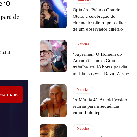
 e
‘O
Opinião | Prêmio Grande
ipará de
Otelo: a celebração do
cinema brasileiro pelo olhar
de um observador cinéfilo
Notícias
ta a
‘Superman: O Homem do
Amanhã’: James Gunn
trabalha até 18 horas por dia
no filme, revela David Zaslav
Notícias
eia mais
‘A Múmia 4’: Arnold Vosloo
retorna para a sequência
como Imhotep
Notícias