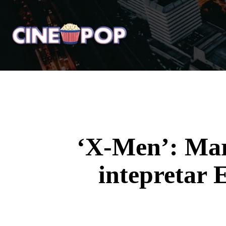
Home
Notícias
Crí
‘X-Men’: Mar
intepretar