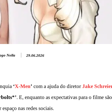
ago Nolla
29.06.2026
anquia
‘
X-Men
’
com a ajuda do diretor
Jake Schreie
bolts*’
. E, enquanto as expectativas para o filme são 
espaço nas redes sociais.