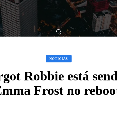
ticas
Breve Nos Cinemas
Matérias
Nos Cinemas
NOTÍCIAS
got Robbie está send
 Emma Frost no reb