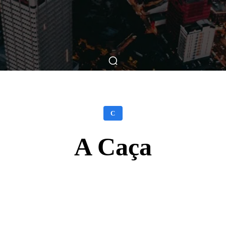
ticas
Breve Nos Cinemas
Matérias
Nos Cinemas
C
A Caça
Facebook
X
WhatsApp