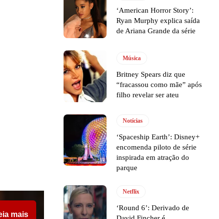
‘American Horror Story’:
Ryan Murphy explica saída
de Ariana Grande da série
Música
Britney Spears diz que
“fracassou como mãe” após
filho revelar ser ateu
Notícias
‘Spaceship Earth’: Disney+
encomenda piloto de série
inspirada em atração do
parque
Netflix
‘Round 6’: Derivado de
eia mais
David Fincher é