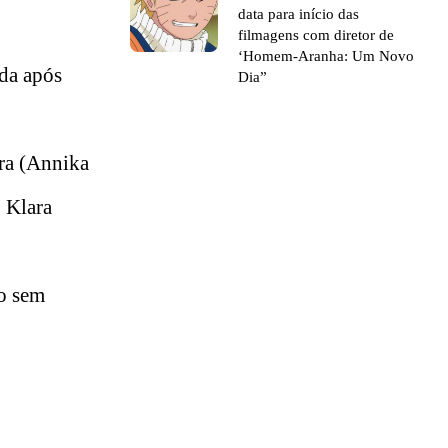
data para início das
filmagens com diretor de
‘Homem-Aranha: Um Novo
ida após
Dia”
ara (Annika
. Klara
mo sem