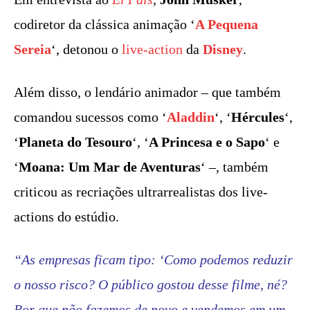
codiretor da clássica animação ‘
A Pequena
Sereia
‘, detonou o
live-action
da
Disney
.
Além disso, o lendário animador – que também
comandou sucessos como ‘
Aladdin
‘, ‘
Hércules
‘,
‘
Planeta do Tesouro
‘, ‘
A Princesa e o Sapo
‘ e
‘
Moana: Um Mar de Aventuras
‘ –, também
criticou as recriações ultrarrealistas dos live-
actions do estúdio.
“As empresas ficam tipo: ‘Como podemos reduzir
o nosso risco? O público gostou desse filme, né?
Por que não fazemos de novo e vendemos em um