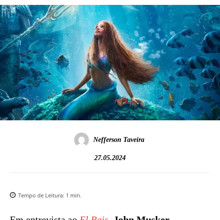
Nefferson Taveira
27.05.2024
Tempo de Leitura:
1
min.
Em entrevista ao
El Pais
,
John Musker
,