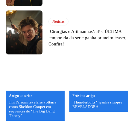
Notícias
‘Cirurgias e Artimanhas’: 3ª e ÚLTIMA
temporada da série ganha primeiro teaser;
Confira!
Artigo anterior
Próximo artigo
Jim Parsons revela se voltaria
‘Thunderbolts*’ ganha sinopse
como Sheldon Cooper em
REVELADORA
sequência de ‘The Big Bang
Theory’