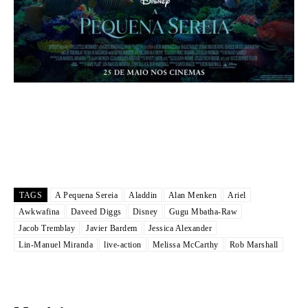
TAGS
A Pequena Sereia
Aladdin
Alan Menken
Ariel
Awkwafina
Daveed Diggs
Disney
Gugu Mbatha-Raw
Jacob Tremblay
Javier Bardem
Jessica Alexander
Lin-Manuel Miranda
live-action
Melissa McCarthy
Rob Marshall