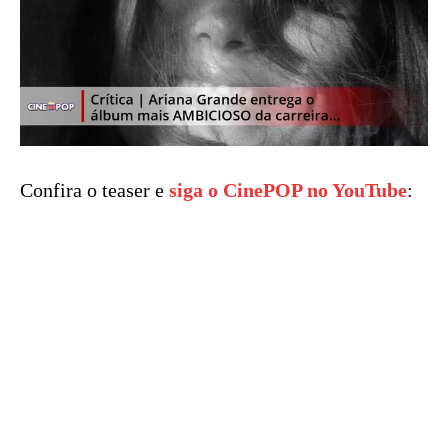
Confira o teaser e
siga o CinePOP no YouTube
: