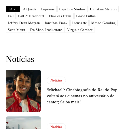
TAGS
A Queda
Capstone
Capstone Studios
Christian Mercuri
Fall
Fall 2: Deadpoint
Flawless Films
Grace Fulton
Jeffrey Dean Morgan
Jonathan Frank
Lionsgate
Mason Gooding
Scott Mann
Tea Shop Productions
Virginia Gardner
Notícias
Notícias
‘Michael’: Cinebiografia do Rei do Pop
voltará aos cinemas no aniversário do
cantor; Saiba mais!
Notícias