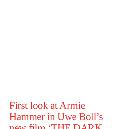
First look at
Armie
Hammer
in
Uwe Boll
’s
new film ‘
THE DARK