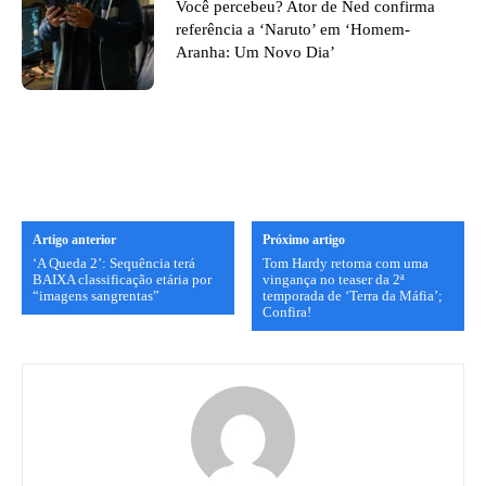
Você percebeu? Ator de Ned confirma
referência a ‘Naruto’ em ‘Homem-
Aranha: Um Novo Dia’
Artigo anterior
Próximo artigo
‘A Queda 2’: Sequência terá
Tom Hardy retorna com uma
BAIXA classificação etária por
vingança no teaser da 2ª
“imagens sangrentas”
temporada de ‘Terra da Máfia’;
Confira!