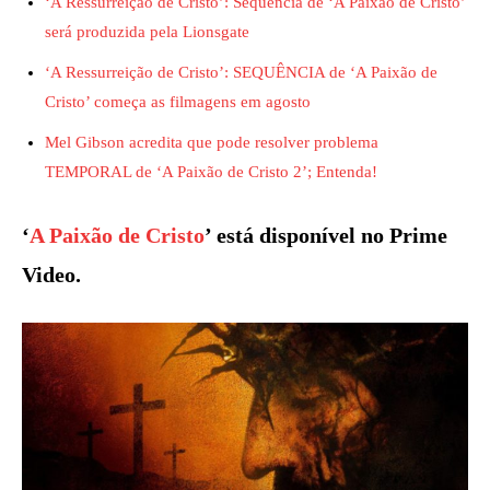
‘A Ressurreição de Cristo’: Sequência de ‘A Paixão de Cristo’
será produzida pela Lionsgate
‘A Ressurreição de Cristo’: SEQUÊNCIA de ‘A Paixão de
Cristo’ começa as filmagens em agosto
Mel Gibson acredita que pode resolver problema
TEMPORAL de ‘A Paixão de Cristo 2’; Entenda!
‘
A Paixão de Cristo
’ está disponível no Prime
Video.