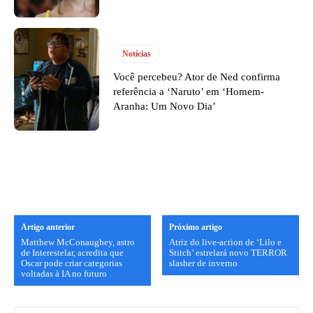
Notícias
Você percebeu? Ator de Ned confirma
referência a ‘Naruto’ em ‘Homem-
Aranha: Um Novo Dia’
Artigo anterior
Próximo artigo
Matthew McConaughey, astro
Atriz do live-action de ‘Lilo e
de Interestelar, acredita que
Stitch’ estrelará novo TERROR
Oscar pode criar categorias
slasher de inverno
voltadas à IA no futuro