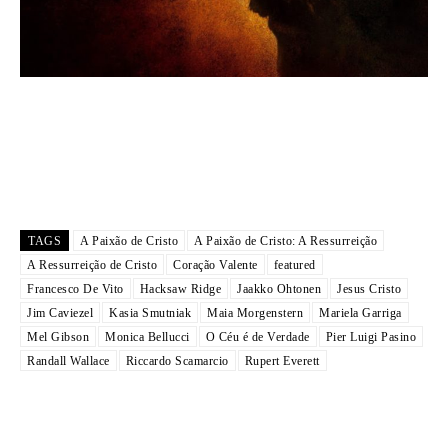
TAGS
A Paixão de Cristo
A Paixão de Cristo: A Ressurreição
A Ressurreição de Cristo
Coração Valente
featured
Francesco De Vito
Hacksaw Ridge
Jaakko Ohtonen
Jesus Cristo
Jim Caviezel
Kasia Smutniak
Maia Morgenstern
Mariela Garriga
Mel Gibson
Monica Bellucci
O Céu é de Verdade
Pier Luigi Pasino
Randall Wallace
Riccardo Scamarcio
Rupert Everett