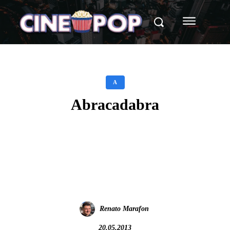
A
Abracadabra
Facebook
X
WhatsApp
Renato Marafon
20.05.2013