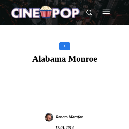
A
Alabama Monroe
Facebook
X
WhatsApp
Renato Marafon
17.01.2014