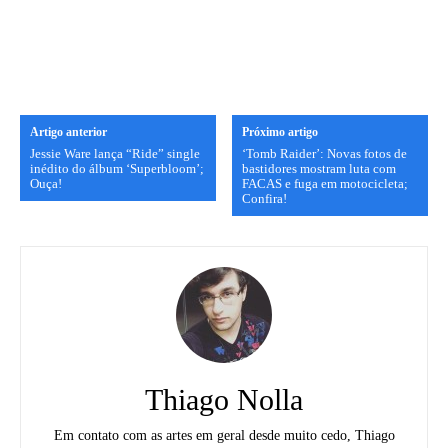
Artigo anterior
Próximo artigo
Jessie Ware lança “Ride” single
‘Tomb Raider’: Novas fotos de
inédito do álbum ‘Superbloom’;
bastidores mostram luta com
Ouça!
FACAS e fuga em motocicleta;
Confira!
Thiago Nolla
Em contato com as artes em geral desde muito cedo, Thiago