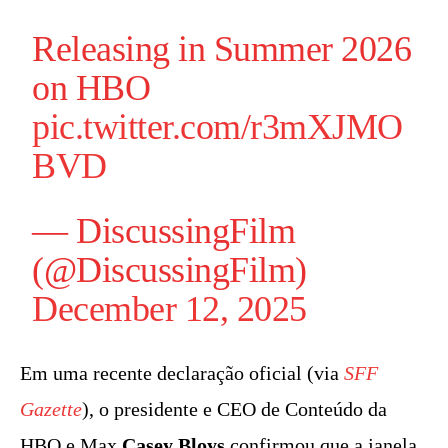
Releasing in Summer 2026
on HBO
pic.twitter.com/r3mXJMO
BVD
— DiscussingFilm
(@DiscussingFilm)
December 12, 2025
Em uma recente declaração oficial (via
SFF
Gazette
), o presidente e CEO de Conteúdo da
HBO e Max
Casey Bloys
confirmou que a janela