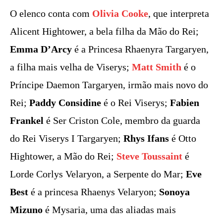
O elenco conta com
Olivia Cooke
, que interpreta
Alicent Hightower, a bela filha da Mão do Rei;
Emma D’Arcy
é a Princesa Rhaenyra Targaryen,
a filha mais velha de Viserys;
Matt Smith
é o
Príncipe Daemon Targaryen, irmão mais novo do
Rei;
Paddy Considine
é o Rei Viserys;
Fabien
Frankel
é Ser Criston Cole, membro da guarda
do Rei Viserys I Targaryen;
Rhys Ifans
é Otto
Hightower, a Mão do Rei;
Steve Toussaint
é
Lorde Corlys Velaryon, a Serpente do Mar;
Eve
Best
é a princesa Rhaenys Velaryon;
Sonoya
Mizuno
é Mysaria, uma das aliadas mais