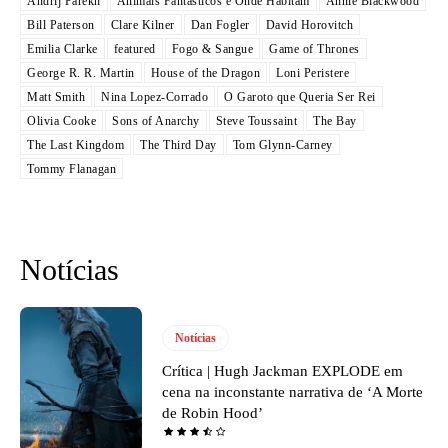
Andrij Parekh
Animais Fantásticos e Onde Habitam
Annie Blackwood
Bill Paterson
Clare Kilner
Dan Fogler
David Horovitch
Emilia Clarke
featured
Fogo & Sangue
Game of Thrones
George R. R. Martin
House of the Dragon
Loni Peristere
Matt Smith
Nina Lopez-Corrado
O Garoto que Queria Ser Rei
Olivia Cooke
Sons of Anarchy
Steve Toussaint
The Bay
The Last Kingdom
The Third Day
Tom Glynn-Carney
Tommy Flanagan
Notícias
Notícias
Crítica | Hugh Jackman EXPLODE em
cena na inconstante narrativa de ‘A Morte
de Robin Hood’