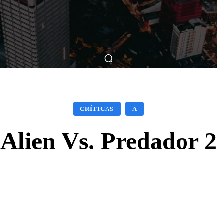
ticas
Breve Nos Cinemas
Matérias
Nos Cinemas
CRÍTICAS
A
Alien Vs. Predador 2
Facebook
X
WhatsApp