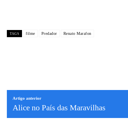
filme
Predador
Renato Marafon
TAGS
Artigo anterior
Alice no País das Maravilhas