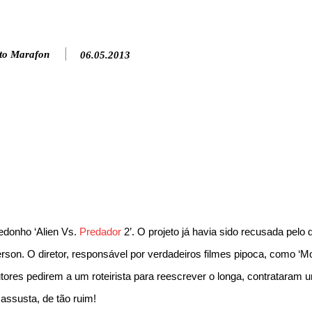
to Marafon
06.05.2013
edonho ‘Alien Vs.
Predador
2’. O projeto já havia sido recusada pelo d
rson. O diretor, responsável por verdadeiros filmes pipoca, como ‘M
utores pedirem a um roteirista para reescrever o longa, contrataram u
 assusta, de tão ruim!