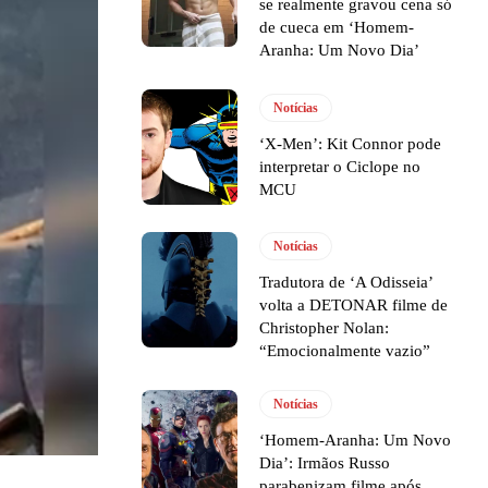
se realmente gravou cena só
de cueca em ‘Homem-
Aranha: Um Novo Dia’
Notícias
‘X-Men’: Kit Connor pode
interpretar o Ciclope no
MCU
Notícias
Tradutora de ‘A Odisseia’
volta a DETONAR filme de
Christopher Nolan:
“Emocionalmente vazio”
Notícias
‘Homem-Aranha: Um Novo
Dia’: Irmãos Russo
parabenizam filme após