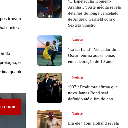
‘O Espetacular Homem-
Aranha 3’: Arte inédita revela
detalhes do longa cancelado
mpos travam
de Andrew Garfield com o
Sexteto Sinistro
habitantes
Notícias
‘La La Land’: Vencedor do
ar do
Oscar retorna aos cinemas
em celebração de 10 anos
pretação, e
rtida quanto
Notícias
‘007’: Produtora afirma que
novo James Bond será
definido até o fim do ano
eia mais
Notícias
Era ele? Tom Holland revela