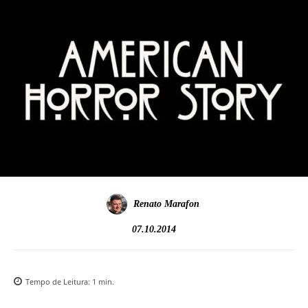
Renato Marafon
07.10.2014
Tempo de Leitura:
1
min.