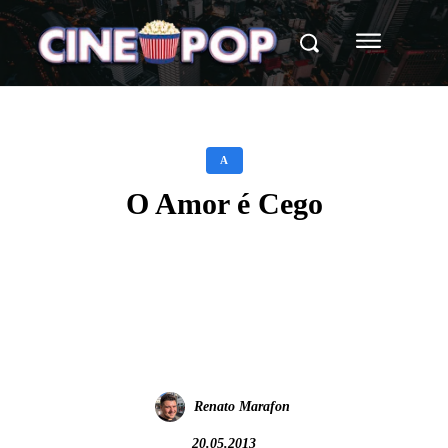
A
O Amor é Cego
Facebook
X
WhatsApp
Renato Marafon
20.05.2013