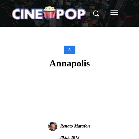
A
Annapolis
Facebook
X
WhatsApp
Renato Marafon
20.05.2013