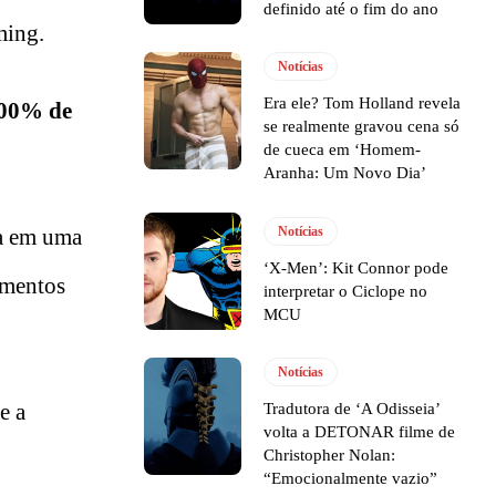
definido até o fim do ano
ming.
Notícias
Era ele? Tom Holland revela
00% de
se realmente gravou cena só
de cueca em ‘Homem-
Aranha: Um Novo Dia’
Notícias
a em uma
‘X-Men’: Kit Connor pode
amentos
interpretar o Ciclope no
MCU
Notícias
e a
Tradutora de ‘A Odisseia’
volta a DETONAR filme de
Christopher Nolan:
“Emocionalmente vazio”