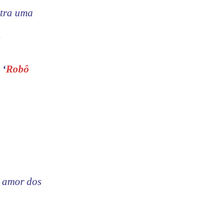
ntra uma
.
m
‘
Robô
o amor dos