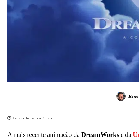
Rena
Tempo de Leitura:
1
min.
A mais recente animação da
DreamWorks
e da
Un