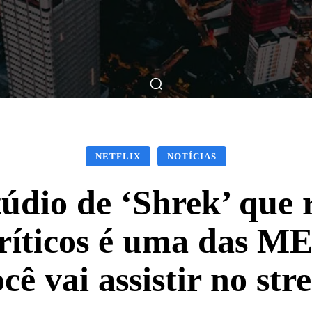
ticas
Breve Nos Cinemas
Matérias
Nos Cinemas
NETFLIX
NOTÍCIAS
údio de ‘Shrek’ que
críticos é uma das 
cê vai assistir no st