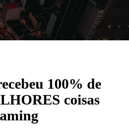
Filmes
Séries
Música
Gênero
 recebeu 100% de
MELHORES coisas
reaming