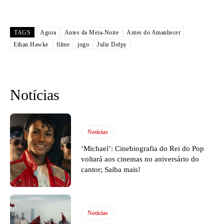
TAGS
Agora
Antes da Meia-Noite
Antes do Amanhecer
Ethan Hawke
filme
jogo
Julie Delpy
Notícias
Notícias
‘Michael’: Cinebiografia do Rei do Pop
voltará aos cinemas no aniversário do
cantor; Saiba mais!
Notícias