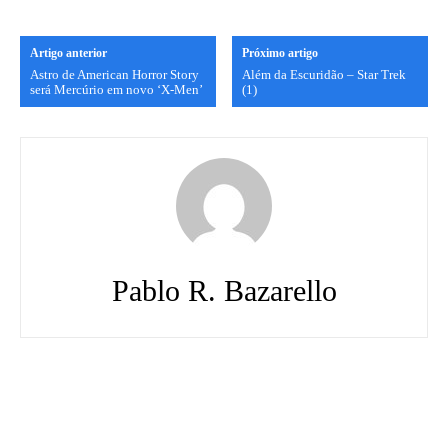
Artigo anterior
Próximo artigo
Astro de American Horror Story
Além da Escuridão – Star Trek
será Mercúrio em novo ‘X-Men’
(1)
Pablo R. Bazarello