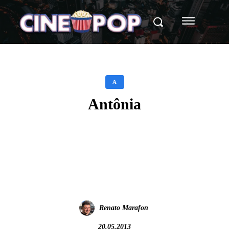
A
Antônia
Facebook
X
WhatsApp
Renato Marafon
20.05.2013