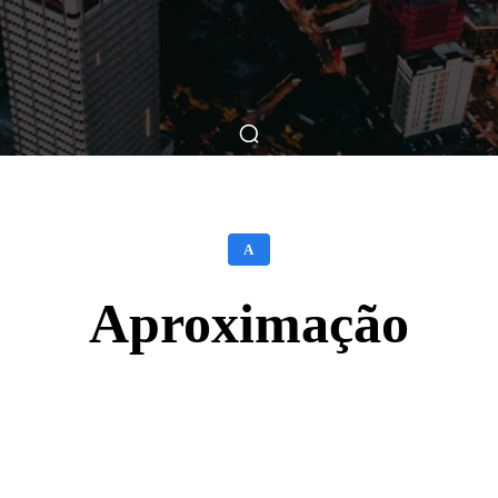
ticas
Breve Nos Cinemas
Matérias
Nos Cinemas
A
Aproximação
Facebook
X
WhatsApp