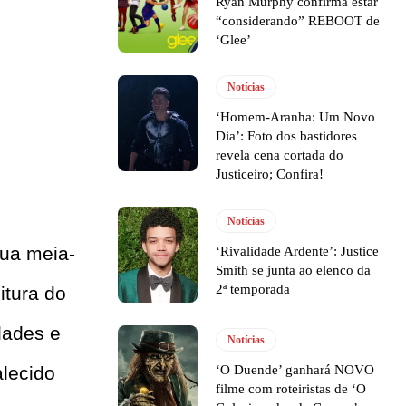
Ryan Murphy confirma estar
“considerando” REBOOT de
‘Glee’
Notícias
‘Homem-Aranha: Um Novo
Dia’: Foto dos bastidores
revela cena cortada do
Justiceiro; Confira!
Notícias
sua meia-
‘Rivalidade Ardente’: Justice
Smith se junta ao elenco da
2ª temporada
itura do
dades e
Notícias
‘O Duende’ ganhará NOVO
lecido
filme com roteiristas de ‘O