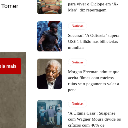
para viver o Ciclope em ‘X-
, Tomer
Men’, diz reportagem
Notícias
Sucesso! ‘A Odisseia’ supera
US$ 1 bilhão nas bilheterias
mundiais
Notícias
eia mais
Morgan Freeman admite que
aceita filmes com roteiros
ruins se o pagamento valer a
pena
Notícias
‘A Última Casa’: Suspense
com Wagner Moura divide os
críticos com 46% de