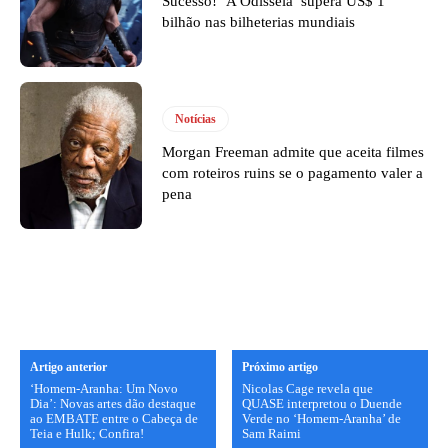
Sucesso! ‘A Odisseia’ supera US$ 1
bilhão nas bilheterias mundiais
Notícias
Morgan Freeman admite que aceita filmes
com roteiros ruins se o pagamento valer a
pena
Artigo anterior
Próximo artigo
‘Homem-Aranha: Um Novo
Nicolas Cage revela que
Dia’: Novas artes dão destaque
QUASE interpretou o Duende
ao EMBATE entre o Cabeça de
Verde no ‘Homem-Aranha’ de
Teia e Hulk; Confira!
Sam Raimi