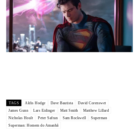
TAGS
Aldis Hodge
Dave Bautista
David Corenswet
James Gunn
Lars Eidinger
Matt Smith
Matthew Lillard
Nicholas Hoult
Peter Safran
Sam Rockwell
Superman
Superman: Homem do Amanhã