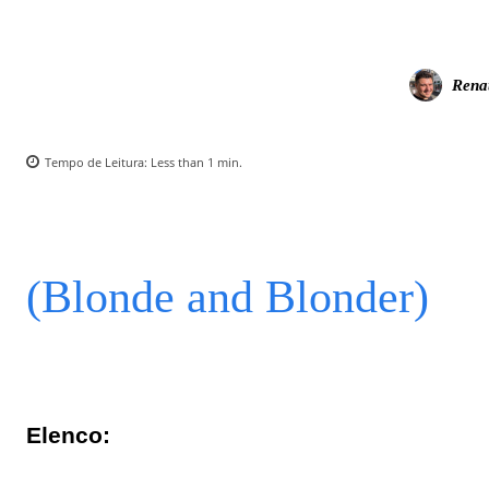
Rena
Tempo de Leitura:
Less than 1
min.
(Blonde and Blonder)
Elenco: