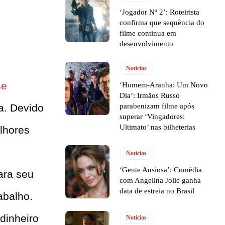
‘Jogador Nº 2’: Roteirista
confirma que sequência do
filme continua em
desenvolvimento
Notícias
se
‘Homem-Aranha: Um Novo
Dia’: Irmãos Russo
parabenizam filme após
a. Devido
superar ‘Vingadores:
Ultimato’ nas bilheterias
lhores
Notícias
‘Gente Ansiosa’: Comédia
ara seu
com Angelina Jolie ganha
data de estreia no Brasil
abalho.
dinheiro
Notícias