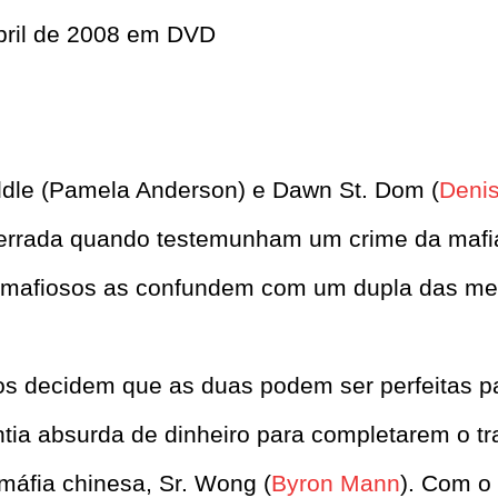
bril de 2008 em DVD
ddle (Pamela Anderson) e Dawn St. Dom (
Deni
ra errada quando testemunham um crime da mafi
is mafiosos as confundem com um dupla das me
os decidem que as duas podem ser perfeitas p
ia absurda de dinheiro para completarem o tr
máfia chinesa, Sr. Wong (
Byron Mann
). Com o 