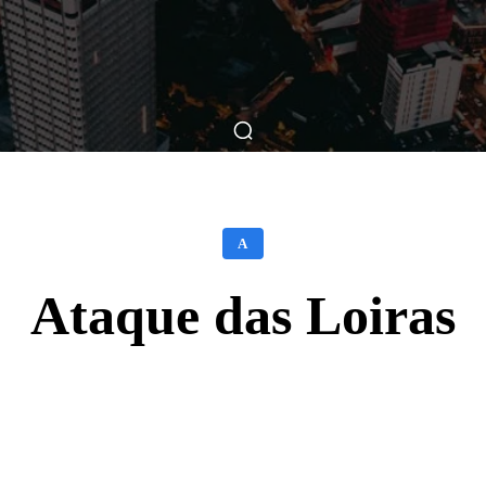
ticas
Breve Nos Cinemas
Matérias
Nos Cinemas
A
Ataque das Loiras
Facebook
X
WhatsApp