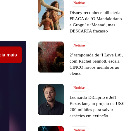
Notícias
Disney reconhece bilheteria
FRACA de ‘O Mandaloriano
e Grogu’ e ‘Moana’, mas
DESCARTA fracasso
Notícias
eia mais
2ª temporada de ‘I Love LA’,
com Rachel Sennott, escala
CINCO novos membros ao
elenco
Notícias
Leonardo DiCaprio e Jeff
Bezos lançam projeto de US$
200 milhões para salvar
espécies em extinção
Notícias