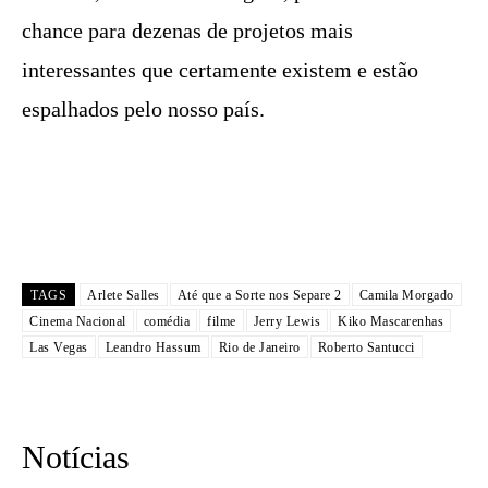
chance para dezenas de projetos mais
interessantes que certamente existem e estão
espalhados pelo nosso país.
TAGS
Arlete Salles
Até que a Sorte nos Separe 2
Camila Morgado
Cinema Nacional
comédia
filme
Jerry Lewis
Kiko Mascarenhas
Las Vegas
Leandro Hassum
Rio de Janeiro
Roberto Santucci
Notícias