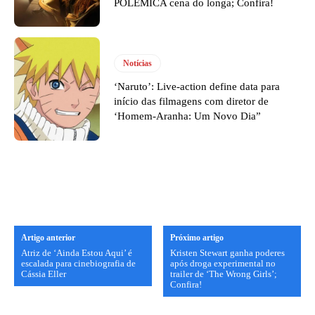
POLÊMICA cena do longa; Confira!
Notícias
‘Naruto’: Live-action define data para
início das filmagens com diretor de
‘Homem-Aranha: Um Novo Dia”
Artigo anterior
Próximo artigo
Atriz de ‘Ainda Estou Aqui’ é
Kristen Stewart ganha poderes
escalada para cinebiografia de
após droga experimental no
Cássia Eller
trailer de ‘The Wrong Girls’;
Confira!