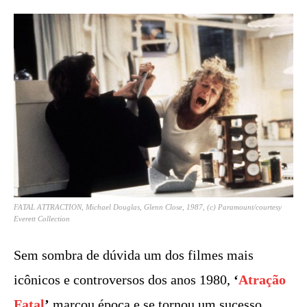
FATAL ATTRACTION, Michael Douglas, Glenn Close, 1987, (c) Paramount/courtesy
Everett Collection
Sem sombra de dúvida um dos filmes mais
icônicos e controversos dos anos 1980,
‘
Atração
Fatal
’
marcou época e se tornou um sucesso