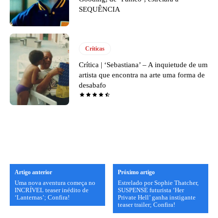
SEQUÊNCIA
Críticas
Crítica | ‘Sebastiana’ – A inquietude de um
artista que encontra na arte uma forma de
desabafo
Artigo anterior
Próximo artigo
Uma nova aventura começa no
Estrelado por Sophie Thatcher,
INCRÍVEL teaser inédito de
SUSPENSE futurista ‘Her
‘Lanternas’; Confira!
Private Hell’ ganha instigante
teaser trailer; Confira!