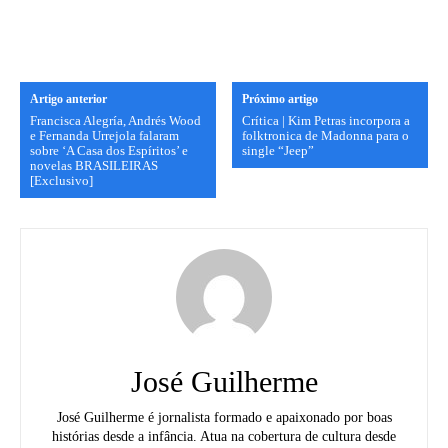
Artigo anterior
Próximo artigo
Francisca Alegría, Andrés Wood
Crítica | Kim Petras incorpora a
e Fernanda Urrejola falaram
folktronica de Madonna para o
sobre ‘A Casa dos Espíritos’ e
single “Jeep”
novelas BRASILEIRAS
[Exclusivo]
José Guilherme
José Guilherme é jornalista formado e apaixonado por boas
histórias desde a infância. Atua na cobertura de cultura desde