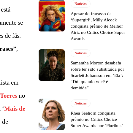
Notícias
está
Apesar do fracasso de
‘Supergirl’, Milly Alcock
amente se
conquista prêmio de Melhor
Atriz no Critics Choice Super
s de fãs.
Awards
rases”
,
Notícias
Samantha Morton desabafa
sobre ter sido substituída por
Scarlett Johansson em ‘Ela’:
lista em
“Dói quando você é
demitida”
Torres
no
Notícias
m
‘
Mais de
Rhea Seehorn conquista
prêmio no Critics Choice
o de
Super Awards por ‘Pluribus’