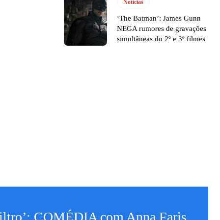
Notícias
‘The Batman’: James Gunn
NEGA rumores de gravações
simultâneas do 2º e 3º filmes
iltro’: COMÉDIA com Anna Faris