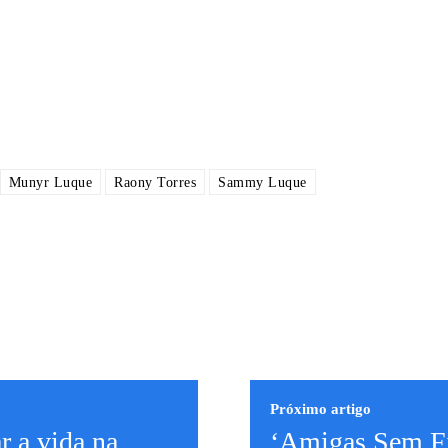
Munyr Luque
Raony Torres
Sammy Luque
Próximo artigo
r a vida na
‘Amigas Sem F