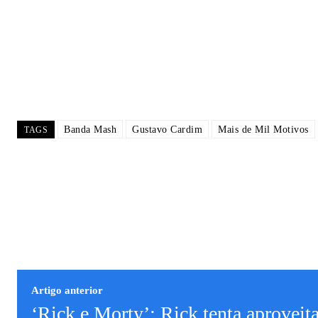
Banda Mash
Gustavo Cardim
Mais de Mil Motivos
TAGS
Artigo anterior
‘Rick e Morty’: Rick tenta aproveita