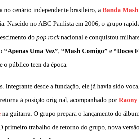
a no cenário independente brasileiro, a
Banda Mash
ória. Nascido no ABC Paulista em 2006, o grupo rapid
rescimento do
pop rock
nacional e conquistou milhare
ão
“Apenas Uma Vez”
,
“Mash Comigo”
e
“Doces F
e o público teen da época.
. Integrante desde a fundação, ele já havia sido voca
, retorna à posição original, acompanhado por
Raony 
e
na guitarra. O grupo prepara o lançamento do álbu
 O primeiro trabalho de retorno do grupo, nova versã