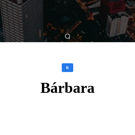
ticas
Breve Nos Cinemas
Matérias
Nos Cinemas
B
Bárbara
Facebook
X
WhatsApp