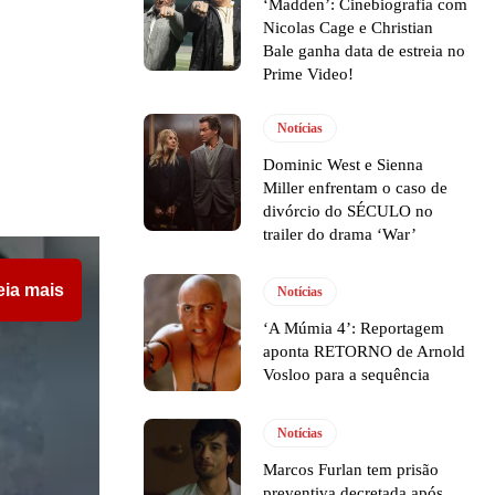
‘Madden’: Cinebiografia com
Nicolas Cage e Christian
Bale ganha data de estreia no
Prime Video!
Notícias
Dominic West e Sienna
Miller enfrentam o caso de
divórcio do SÉCULO no
trailer do drama ‘War’
eia mais
Notícias
‘A Múmia 4’: Reportagem
aponta RETORNO de Arnold
Vosloo para a sequência
Notícias
Marcos Furlan tem prisão
preventiva decretada após