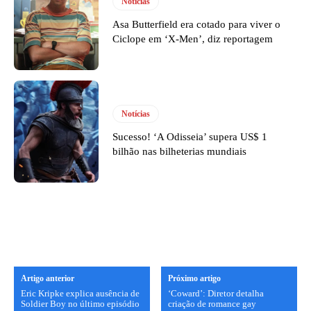
Notícias
Asa Butterfield era cotado para viver o
Ciclope em ‘X-Men’, diz reportagem
Notícias
Sucesso! ‘A Odisseia’ supera US$ 1
bilhão nas bilheterias mundiais
Artigo anterior
Próximo artigo
Eric Kripke explica ausência de
‘Coward’: Diretor detalha
Soldier Boy no último episódio
criação de romance gay