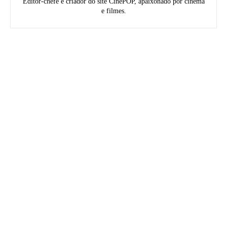
Editor-chefe e criador do site CinePOP, apaixonado por cinema
e filmes.