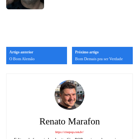
Artigo anterior
Próximo artigo
O Bom Alemão
Bom Demais pra ser Verdade
Renato Marafon
https://cinepop.com.br/