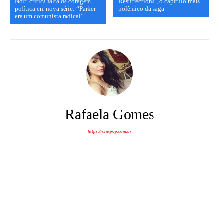
Noir’ critica falta de coragem
Resurrections’, o capítulo mais
política em nova série: “Parker
polêmico da saga
era um comunista radical”
Rafaela Gomes
https://cinepop.com.br