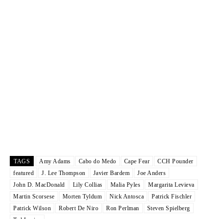
TAGS
Amy Adams
Cabo do Medo
Cape Fear
CCH Pounder
featured
J. Lee Thompson
Javier Bardem
Joe Anders
John D. MacDonald
Lily Collias
Malia Pyles
Margarita Levieva
Martin Scorsese
Morten Tyldum
Nick Antosca
Patrick Fischler
Patrick Wilson
Robert De Niro
Ron Perlman
Steven Spielberg