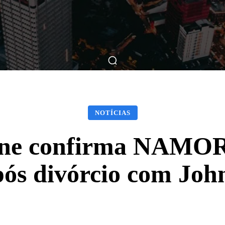
ticas
Breve Nos Cinemas
Matérias
Nos Cinemas
NOTÍCIAS
ngne confirma NAMO
ós divórcio com Jo