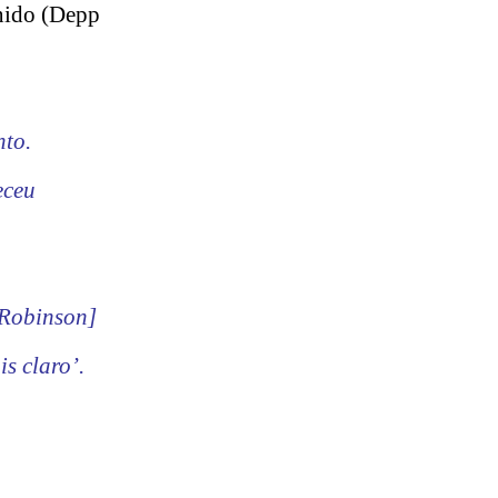
nido (Depp
nto.
eceu
[Robinson]
s claro’.