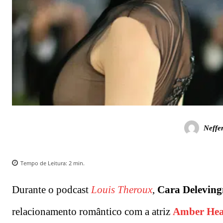
Neffe
Tempo de Leitura:
2
min.
Durante o podcast
Louis Theroux
,
Cara Deleving
relacionamento romântico com a atriz
Amber He