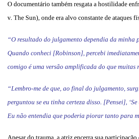
O documentário também resgata a hostilidade enf
v. The Sun), onde era alvo constante de ataques fís
“O resultado do julgamento dependia da minha pa
Quando conheci [Robinson], percebi imediatamen
comigo é uma versão amplificada do que muitas
“Lembro-me de que, ao final do julgamento, surgi
perguntou se eu tinha certeza disso. [Pensei], ‘Se
Eu não entendia que poderia piorar tanto para 
Apesar do trauma, a atriz encerra sua participaç