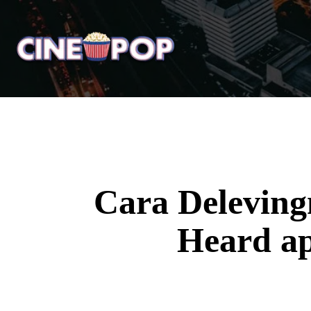
Home
Notícias
Crí
Cara Delevi
Heard ap