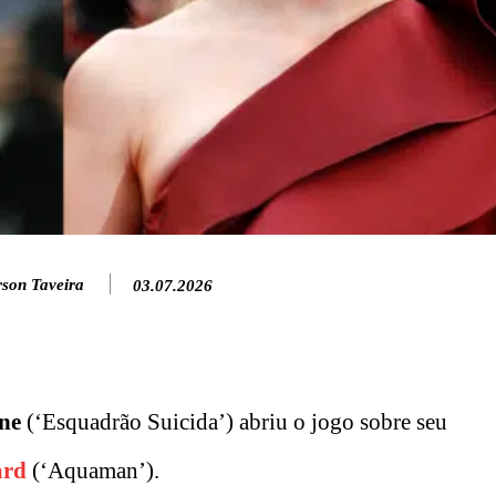
rson Taveira
03.07.2026
ne
(‘Esquadrão Suicida’) abriu o jogo sobre seu
ard
(‘Aquaman’).