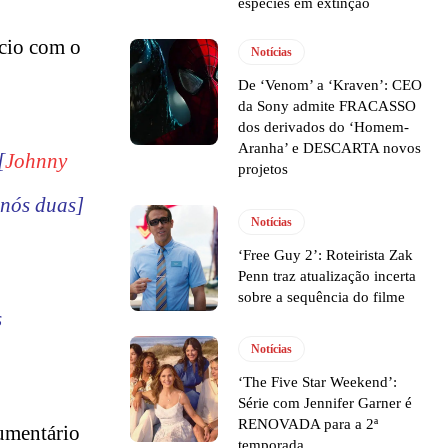
espécies em extinção
rcio com o
Notícias
De ‘Venom’ a ‘Kraven’: CEO
da Sony admite FRACASSO
dos derivados do ‘Homem-
Aranha’ e DESCARTA novos
[
Johnny
projetos
 nós duas]
Notícias
‘Free Guy 2’: Roteirista Zak
Penn traz atualização incerta
sobre a sequência do filme
s
Notícias
‘The Five Star Weekend’:
Série com Jennifer Garner é
RENOVADA para a 2ª
umentário
temporada