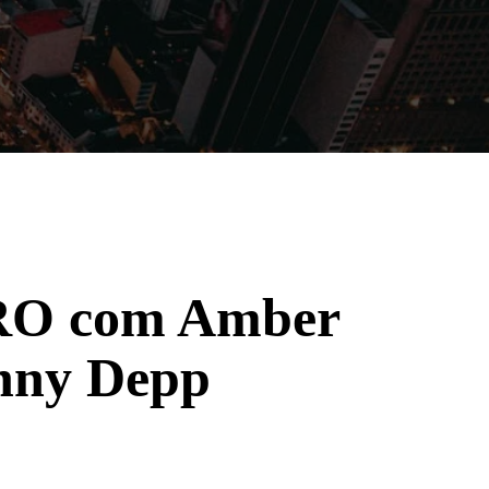
Filmes
Séries
Música
Gênero
RO com Amber
hnny Depp