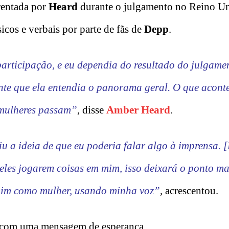
rentada por
Heard
durante o julgamento no Reino U
icos e verbais por parte de fãs de
Depp
.
rticipação, e eu dependia do resultado do julgame
te que ela entendia o panorama geral. O que acont
 mulheres passam”
, disse
Amber Heard
.
u a ideia de que eu poderia falar algo à imprensa. 
 eles jogarem coisas em mim, isso deixará o ponto mai
mim como mulher, usando minha voz”
, acrescentou.
ão com uma mensagem de esperança.