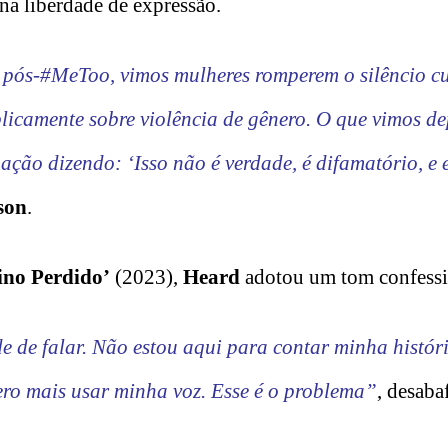
na liberdade de expressão.
ós-#MeToo, vimos mulheres romperem o silêncio cu
licamente sobre violência de gênero. O que vimos dep
ção dizendo: ‘Isso não é verdade, é difamatório, e 
son
.
no Perdido’
(2023),
Heard
adotou um tom confessi
e de falar. Não estou aqui para contar minha histór
ero mais usar minha voz. Esse é o problema”
, desabaf