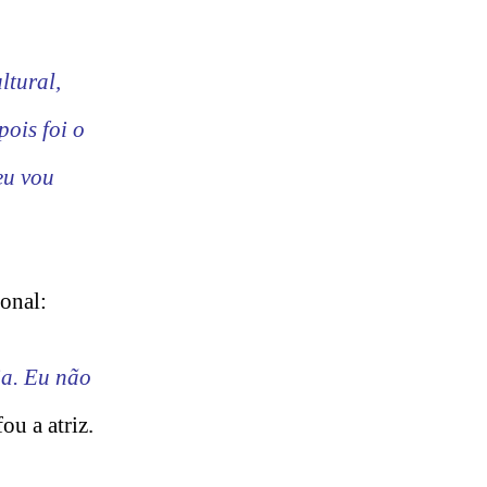
ltural,
ois foi o
eu vou
onal:
ia. Eu não
ou a atriz.