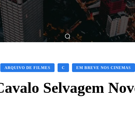
ticas
Breve Nos Cinemas
Matérias
Nos Cinemas
ARQUIVO DE FILMES
C
EM BREVE NOS CINEMAS
Cavalo Selvagem Nov
Facebook
X
WhatsApp