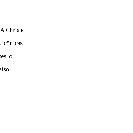
IA Chris e
 icônicas
tes, o
aíso