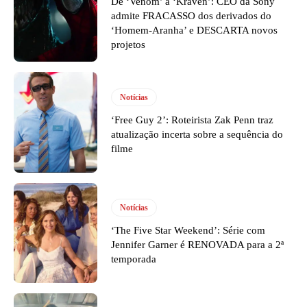
De ‘Venom’ a ‘Kraven’: CEO da Sony
admite FRACASSO dos derivados do
‘Homem-Aranha’ e DESCARTA novos
projetos
Notícias
‘Free Guy 2’: Roteirista Zak Penn traz
atualização incerta sobre a sequência do
filme
Notícias
‘The Five Star Weekend’: Série com
Jennifer Garner é RENOVADA para a 2ª
temporada