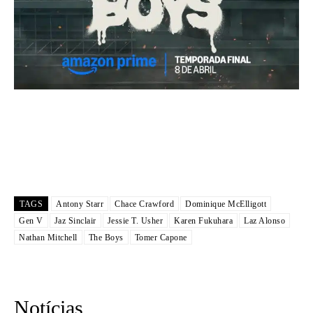
TAGS
Antony Starr
Chace Crawford
Dominique McElligott
Gen V
Jaz Sinclair
Jessie T. Usher
Karen Fukuhara
Laz Alonso
Nathan Mitchell
The Boys
Tomer Capone
Notícias