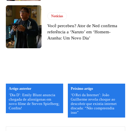
Notícias
Você percebeu? Ator de Ned confirma
referência a ‘Naruto’ em ‘Homem-
Aranha: Um Novo Dia’
Artigo anterior
Próximo artigo
‘Dia D’: Emily Blunt anuncia
‘O Rei da Internet’: João
chegada de alienígenas em
Guilherme revela choque ao
novo filme de Steven Spielberg;
descobrir que existia internet
Confira!
discada: “Não compreendia
isso”