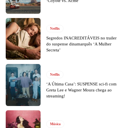
‘Coyote vs. Acme’
Netflix
Segredos INACREDITÁVEIS no trailer
do suspense dinamarquês ‘A Mulher
Secreta’
Netflix
‘A Última Casa’: SUSPENSE sci-fi com
Greta Lee e Wagner Moura chega ao
streaming!
Música