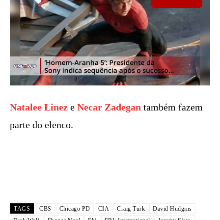
Natalee Linez
e
Necar Zadegan
também fazem
parte do elenco.
TAGS
CBS
Chicago PD
CIA
Craig Turk
David Hudgins