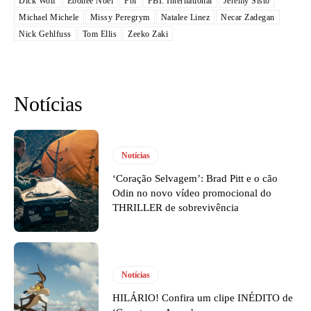
Dick Wolf
Ebonee Noel
Fbi
FBI: International
Jeremy Sisto
Michael Michele
Missy Peregrym
Natalee Linez
Necar Zadegan
Nick Gehlfuss
Tom Ellis
Zeeko Zaki
Notícias
Notícias
‘Coração Selvagem’: Brad Pitt e o cão
Odin no novo vídeo promocional do
THRILLER de sobrevivência
Notícias
HILÁRIO! Confira um clipe INÉDITO de