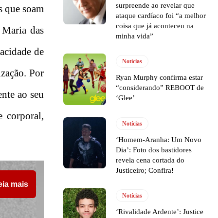
surpreende ao revelar que
as que soam
ataque cardíaco foi “a melhor
coisa que já aconteceu na
 Maria das
minha vida”
racidade de
Notícias
ização. Por
Ryan Murphy confirma estar
“considerando” REBOOT de
nte ao seu
‘Glee’
 corporal,
Notícias
‘Homem-Aranha: Um Novo
Dia’: Foto dos bastidores
revela cena cortada do
Justiceiro; Confira!
eia mais
Notícias
‘Rivalidade Ardente’: Justice