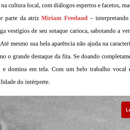
, na cultura local, com diálogos espertos e facetos, m
r parte da atriz
Miriam Freeland
– interpretando
ga vestígios de seu sotaque carioca, sabotando a ve
Até mesmo sua bela aparência não ajuda na caracter
o o grande destaque da fita. Se doando completame
ma e domina em tela. Com um belo trabalho vocal e
lidade do intérprete.
L