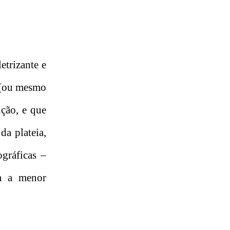
etrizante e
s (ou mesmo
ução, e que
da plateia,
ográficas –
em a menor