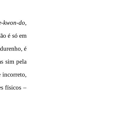
e-kwon-do
,
não é só em
adurenho, é
s sim pela
 incorreto,
 físicos –