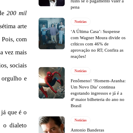
ruins se o pagamento valer a
pena
 de
200 mil
Notícias
sétima arte
‘A Última Casa’: Suspense
com Wagner Moura divide os
. Pois, com
críticos com 46% de
aprovação no RT; Confira as
da vez mais
reações!
os, sociais
Notícias
 orgulho e
Fenômeno! ‘Homem-Aranha:
Um Novo Dia’ continua
esgotando ingressos e já é a
4ª maior bilheteria do ano no
Brasil
 já que é o
Notícias
 o dialeto
Antonio Banderas