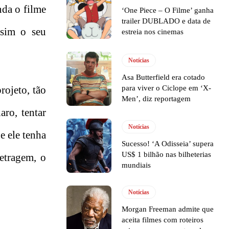
da o filme
‘One Piece – O Filme’ ganha
trailer DUBLADO e data de
ssim o seu
estreia nos cinemas
Notícias
Asa Butterfield era cotado
para viver o Ciclope em ‘X-
rojeto, tão
Men’, diz reportagem
aro, tentar
Notícias
e ele tenha
Sucesso! ‘A Odisseia’ supera
US$ 1 bilhão nas bilheterias
etragem, o
mundiais
Notícias
Morgan Freeman admite que
aceita filmes com roteiros