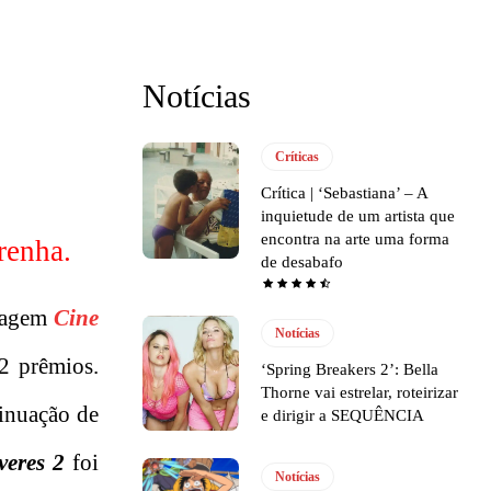
Notícias
Críticas
Crítica | ‘Sebastiana’ – A
inquietude de um artista que
encontra na arte uma forma
renha.
de desabafo
tragem
Cine
Notícias
42 prêmios.
‘Spring Breakers 2’: Bella
Thorne vai estrelar, roteirizar
tinuação de
e dirigir a SEQUÊNCIA
veres 2
foi
Notícias