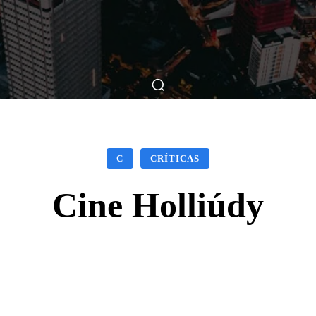
ticas
Breve Nos Cinemas
Matérias
Nos Cinemas
C
CRÍTICAS
Cine Holliúdy
Facebook
X
WhatsApp