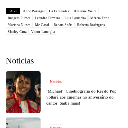
TAGS
Aline Portugal
Gi Fernandes
Heslaine Vieira
Imagem Filmes
Leandro Firmino
Luis Lomenha
Márcia Faria
Mariana Nunes
Mc Carol
Renata Sofia
Roberta Rodrigues
Shirley Cruz
Victor Lamoglia
Notícias
Notícias
‘Michael’: Cinebiografia do Rei do Pop
voltará aos cinemas no aniversário do
cantor; Saiba mais!