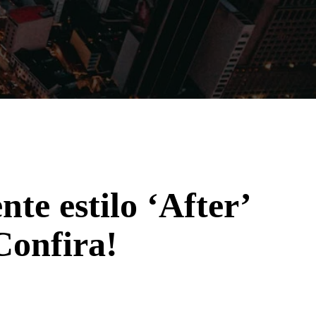
Filmes
Séries
Música
Gênero
te estilo ‘After’
onfira!