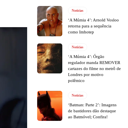
Notícias
‘A Múmia 4’: Arnold Vosloo
retorna para a sequência
como Imhotep
Notícias
‘A Múmia 4’: Órgão
regulador manda REMOVER
cartazes do filme no metrô de
Londres por motivo
polêmico
Notícias
‘Batman: Parte 2’: Imagens
de bastidores dão destaque
ao Batmóvel; Confira!