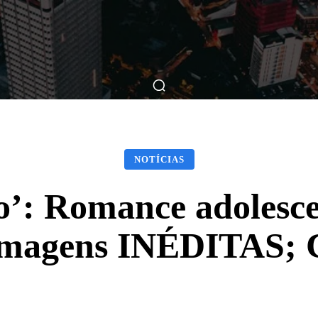
ticas
Breve Nos Cinemas
Matérias
Nos Cinemas
NOTÍCIAS
’: Romance adolescen
imagens INÉDITAS; C