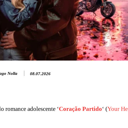
ago Nolla
08.07.2026
do romance adolescente ‘
Coração Partido
‘ (
Your Hea