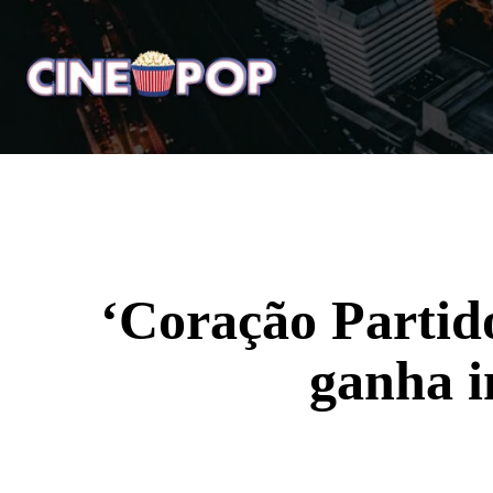
Home
Notícias
Crí
‘Coração Partido
ganha 