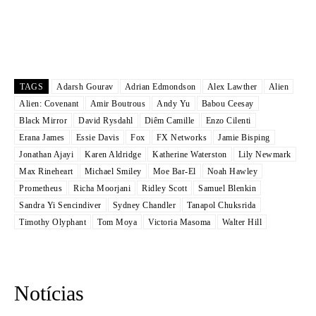
TAGS
Adarsh Gourav
Adrian Edmondson
Alex Lawther
Alien
Alien: Covenant
Amir Boutrous
Andy Yu
Babou Ceesay
Black Mirror
David Rysdahl
Diêm Camille
Enzo Cilenti
Erana James
Essie Davis
Fox
FX Networks
Jamie Bisping
Jonathan Ajayi
Karen Aldridge
Katherine Waterston
Lily Newmark
Max Rineheart
Michael Smiley
Moe Bar-El
Noah Hawley
Prometheus
Richa Moorjani
Ridley Scott
Samuel Blenkin
Sandra Yi Sencindiver
Sydney Chandler
Tanapol Chuksrida
Timothy Olyphant
Tom Moya
Victoria Masoma
Walter Hill
Notícias