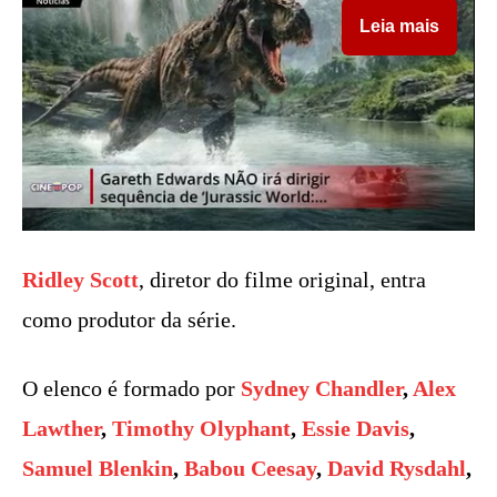
Leia mais
Ridley Scott
, diretor do filme original, entra
como produtor da série.
O elenco é formado por
Sydney Chandler
,
Alex
Lawther
,
Timothy Olyphant
,
Essie Davis
,
Samuel Blenkin
,
Babou Ceesay
,
David Rysdahl
,