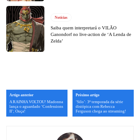
Notícias
Saiba quem interpretará o VILÃO
Ganondorf no live-action de ‘A Lenda de
Zelda’
Artigo anterior
Próximo artigo
A RAINHA VOLTOU! Madonna
‘Silo’: 3ª temporada da série
lança o aguardado ‘Confessions
distópica com Rebecca
II’; Ouça!
Ferguson chega ao streaming!