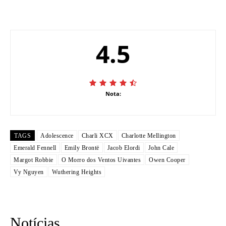
4.5
Nota:
TAGS
Adolescence
Charli XCX
Charlotte Mellington
Emerald Fennell
Emily Brontë
Jacob Elordi
John Cale
Margot Robbie
O Morro dos Ventos Uivantes
Owen Cooper
Vy Nguyen
Wuthering Heights
Notícias