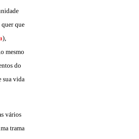
unidade
) quer que
a
),
 Ao mesmo
entos do
e sua vida
s vários
 uma trama