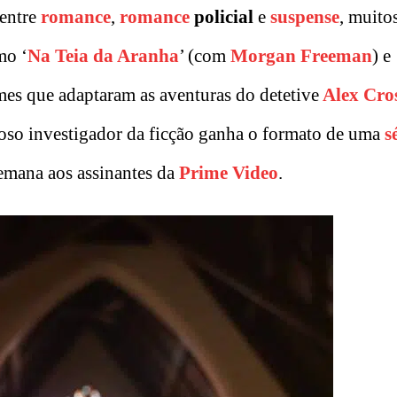
 entre
romance
,
romance
policial
e
suspense
, muito
mo ‘
Na Teia da Aranha
’ (com
Morgan Freeman
) e 
lmes que adaptaram as aventuras do detetive
Alex Cro
moso investigador da ficção ganha o formato de uma
s
semana aos assinantes da
Prime Video
.