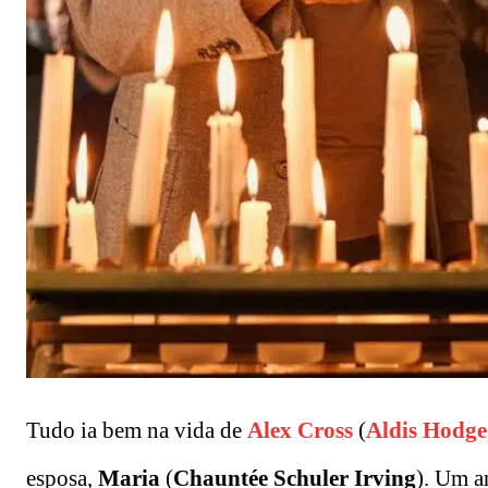
Tudo ia bem na vida de
Alex Cross
(
Aldis Hodge
esposa,
Maria
(
Chauntée Schuler Irving
). Um a