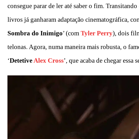
consegue parar de ler até saber o fim. Transitando
livros já ganharam adaptação cinematográfica, co
Sombra do Inimigo
’ (com
Tyler Perry
), dois fi
telonas. Agora, numa maneira mais robusta, o fa
‘
Detetive
Alex Cross
’, que acaba de chegar essa 