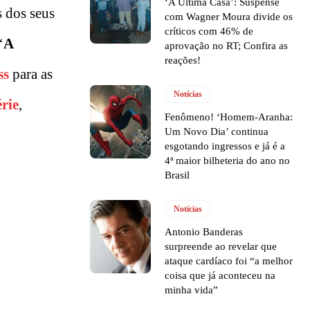
‘A Última Casa’: Suspense
s dos seus
com Wagner Moura divide os
críticos com 46% de
‘
A
aprovação no RT; Confira as
reações!
ss
para as
Notícias
érie
,
Fenômeno! ‘Homem-Aranha:
Um Novo Dia’ continua
esgotando ingressos e já é a
4ª maior bilheteria do ano no
Brasil
Notícias
Antonio Banderas
surpreende ao revelar que
ataque cardíaco foi “a melhor
coisa que já aconteceu na
minha vida”