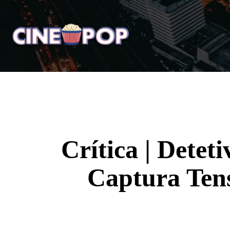
Home
Notícias
Crí
Crítica | Detet
Captura Tens