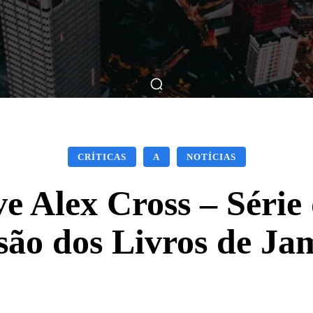
ticas
Breve Nos Cinemas
Matérias
Nos Cinemas
CRÍTICAS
A
NOTÍCIAS
ive Alex Cross – Séri
ão dos Livros de Ja