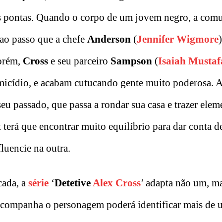
as pontas. Quando o corpo de um jovem negro, a com
, ao passo que a chefe
Anderson
(
Jennifer Wigmore
Porém,
Cross
e seu parceiro
Sampson
(
Isaiah Mustaf
omicídio, e acabam cutucando gente muito poderosa.
u passado, que passa a rondar sua casa e trazer elem
x
terá que encontrar muito equilíbrio para dar conta d
luencie na outra.
cada, a
série
‘
Detetive
Alex Cross
’ adapta não um, ma
e acompanha o personagem poderá identificar mais de