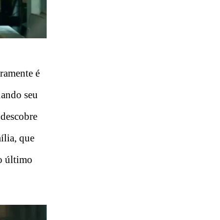
aramente é
Quando seu
 descobre
ília, que
o último