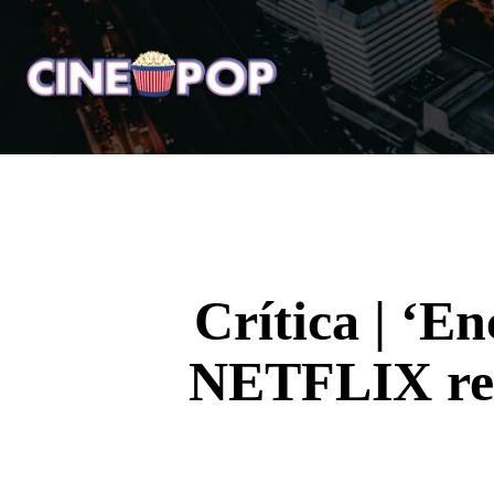
Home
Notícias
Crí
Crítica | ‘E
NETFLIX refl