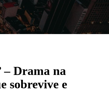
Filmes
Séries
Música
Gênero
s’ – Drama na
e sobrevive e