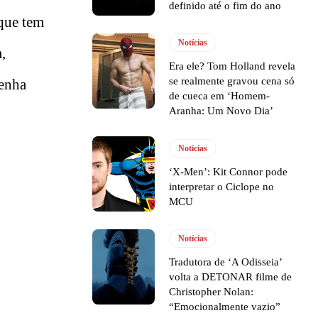
definido até o fim do ano
 que tem
Notícias
,
Era ele? Tom Holland revela
se realmente gravou cena só
tenha
de cueca em ‘Homem-
Aranha: Um Novo Dia’
Notícias
‘X-Men’: Kit Connor pode
interpretar o Ciclope no
MCU
Notícias
Tradutora de ‘A Odisseia’
volta a DETONAR filme de
Christopher Nolan:
“Emocionalmente vazio”