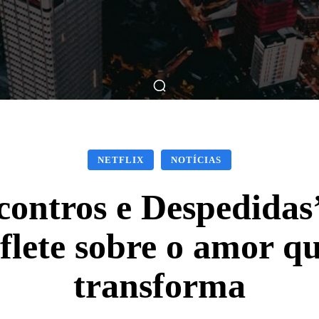
ticas
Breve Nos Cinemas
Matérias
Nos Cinemas
NETFLIX
NOTÍCIAS
ncontros e Despedida
ete sobre o amor qu
transforma