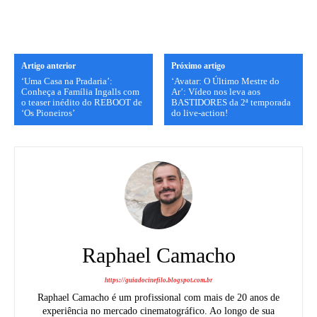
Artigo anterior
Próximo artigo
‘Uma Casa na Pradaria’:
‘Avatar: O Último Mestre do
Conheça a Família Ingalls com
Ar’: Vídeo nos leva aos
o teaser inédito do REBOOT de
BASTIDORES da 2ª temporada
‘Os Pioneiros’
do live-action!
Raphael Camacho
https://guiadocinefilo.blogspot.com.br
Raphael Camacho é um profissional com mais de 20 anos de
experiência no mercado cinematográfico. Ao longo de sua