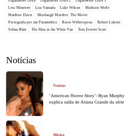
Legalmente Loira
Legalmente Loira 2
Legalmente Loira 3
Lexi Minetree
Lisa Yamada
Luke Wilson
Madison Wolfe
Matthew Davis
Murdaugh Murders: The Movie
Perseguida por um Paramédico
Reese Witherspoon
Robert Luketic
Selma Blair
The Man in the White Van
Tom Everett Scott
Notícias
Notícias
‘American Horror Story’: Ryan Murphy
explica saída de Ariana Grande da série
Música