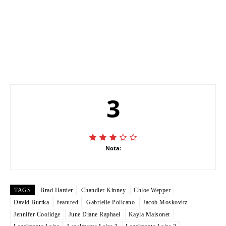
3
Nota:
TAGS
Brad Harder
Chandler Kinney
Chloe Wepper
David Burtka
featured
Gabrielle Policano
Jacob Moskovitz
Jennifer Coolidge
June Diane Raphael
Kayla Maisonet