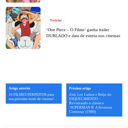
Notícias
‘One Piece – O Filme’ ganha trailer
DUBLADO e data de estreia nos cinemas
Artigo anterior
Próximo artigo
10 FILMES PERFEITOS para
Zod, Lex Luthor e Beijo do
sua próxima noite de cinema!
ESQUECIMENTO –
Revisitando o clássico
‘SUPERMAN II: A Aventura
Continua’ (1980)