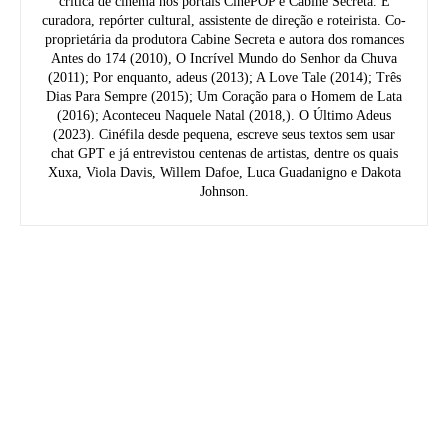
crítica de cinema nos portais CinePOP e Cabine Secreta. É
curadora, repórter cultural, assistente de direção e roteirista. Co-
proprietária da produtora Cabine Secreta e autora dos romances
Antes do 174 (2010), O Incrível Mundo do Senhor da Chuva
(2011); Por enquanto, adeus (2013); A Love Tale (2014); Três
Dias Para Sempre (2015); Um Coração para o Homem de Lata
(2016); Aconteceu Naquele Natal (2018,). O Último Adeus
(2023). Cinéfila desde pequena, escreve seus textos sem usar
chat GPT e já entrevistou centenas de artistas, dentre os quais
Xuxa, Viola Davis, Willem Dafoe, Luca Guadanigno e Dakota
Johnson.