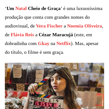
‘
Um
Natal
Cheio de Graça
’ é uma luxuosíssima
produção que conta com grandes nomes do
audiovisual, de
Vera Fischer
a
Noemia Oliveira
,
de
Flávia Reis
a
Cézar Maracujá
(este, em
dobradinha com
Gkay
na
Netflix
). Mas, apesar
do título, o filme é sem graça.