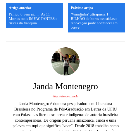
Artigo anterior
Próximo artigo
Pânico 6 vem aí…. | As 11
‘Wandinha’ ultrapassa 1
Mortes mais IMPACTANTES e
BILHÃO de horas assistidas e
tristes da franquia
renovação pode acontecer em
breve
Janda Montenegro
https://cinepop.com.br
Janda Montenegro é doutora-pesquisadora em Literatura
Brasileira no Programa de Pós-Graduação em Letras da UFRJ
com ênfase nas literaturas preta e indígenas de autoria brasileira
contemporâneas. De origem peruana amazônica, Janda é uma
palavra em tupi que significa “voar”. Desde 2018 trabalha como