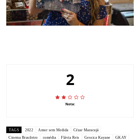
2
Nota:
TAGS
2022
Amor sem Medida
Cézar Maracujá
Cinema Brasileiro
comédia
Flávia Reis
Gessica Kayane
GKAY