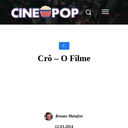
C
Crô – O Filme
Facebook
X
WhatsApp
Renato Marafon
12.03.2014