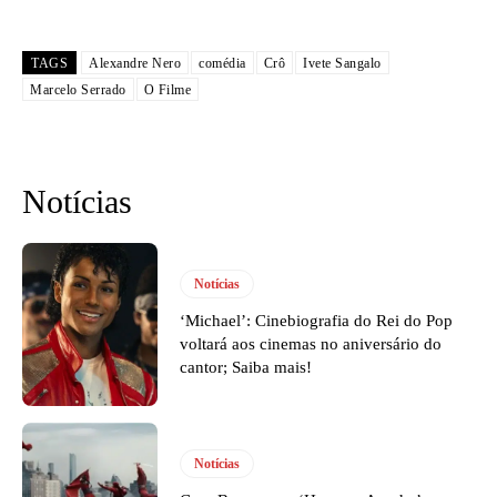
TAGS
Alexandre Nero
comédia
Crô
Ivete Sangalo
Marcelo Serrado
O Filme
Notícias
Notícias
‘Michael’: Cinebiografia do Rei do Pop
voltará aos cinemas no aniversário do
cantor; Saiba mais!
Notícias