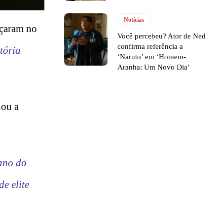
Notícias
eçaram no
Você percebeu? Ator de Ned
confirma referência a
tória
‘Naruto’ em ‘Homem-
Aranha: Um Novo Dia’
hou a
ano do
e elite