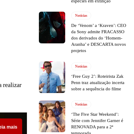
espécies em extinção
Notícias
De ‘Venom’ a ‘Kraven’: CEO
da Sony admite FRACASSO
dos derivados do ‘Homem-
Aranha’ e DESCARTA novos
projetos
Notícias
‘Free Guy 2’: Roteirista Zak
Penn traz atualização incerta
 realizar
sobre a sequência do filme
Notícias
‘The Five Star Weekend’:
Série com Jennifer Garner é
RENOVADA para a 2ª
eia mais
temporada