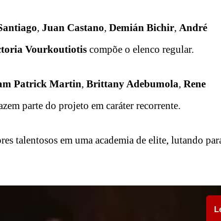
Santiago
,
Juan Castano
,
Demián Bichir
,
André
ctoria Vourkoutiotis
compõe o elenco regular.
m Patrick Martin
,
Brittany Adebumola
,
Rene
azem parte do projeto em caráter recorrente.
 talentosos em uma academia de elite, lutando para
L