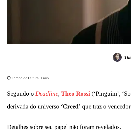
Thi
Tempo de Leitura:
1
min.
Segundo o
Deadline
,
Theo Rossi
(‘Pinguim’, ‘Son
derivada do universo
‘Creed’
que traz o vencedo
Detalhes sobre seu papel não foram revelados.