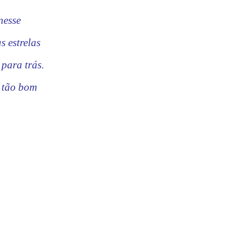
nesse
s estrelas
 para trás.
é tão bom