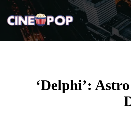
Home
Notícias
Crí
‘Delphi’: Astro