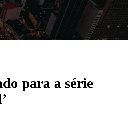
Filmes
Séries
Música
Gênero
ado para a série
’