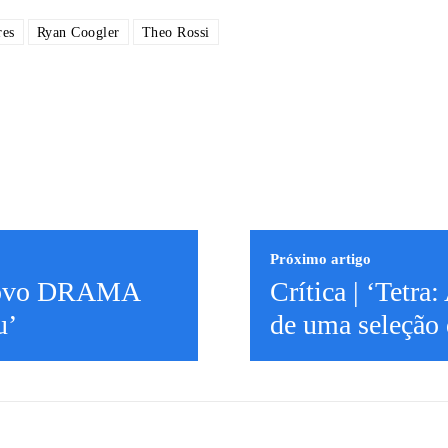
res
Ryan Coogler
Theo Rossi
Próximo artigo
o novo DRAMA
Crítica | ‘Tetra
u’
de uma seleção 