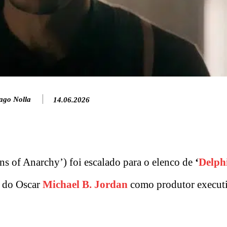
ago Nolla
14.06.2026
s of Anarchy’) foi escalado para o elenco de
‘
Delph
r do Oscar
Michael B. Jordan
como produtor execut