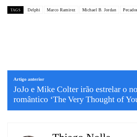
Delphi
Marco Ramirez
Michael B. Jordan
Pecado
TAGS
Artigo anterior
JoJo e Mike Colter irão estrelar 
romântico ‘The Very Thought of Yo