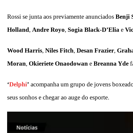
Rossi se junta aos previamente anunciados
Benji 
Holland
,
Andre Royo
,
Sogia Black-D’Elia
e
Vi
Wood Harris
,
Niles Fitch
,
Desan Frazier
,
Graha
Moran
,
Okieriete Onaodowan
e
Breanna Yde
f
‘
Delphi
’
acompanha um grupo de jovens boxeadores
seus sonhos e chegar ao auge do esporte.