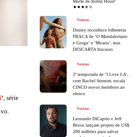
Morte de Robin Hood’
Notícias
Disney reconhece bilheteria
FRACA de ‘O Mandaloriano
e Grogu’ e ‘Moana’, mas
DESCARTA fracasso
Notícias
2ª temporada de ‘I Love LA’,
com Rachel Sennott, escala
CINCO novos membros ao
elenco
i
’
, série
Notícias
ivo.
Leonardo DiCaprio e Jeff
Bezos lançam projeto de US$
200 milhões para salvar