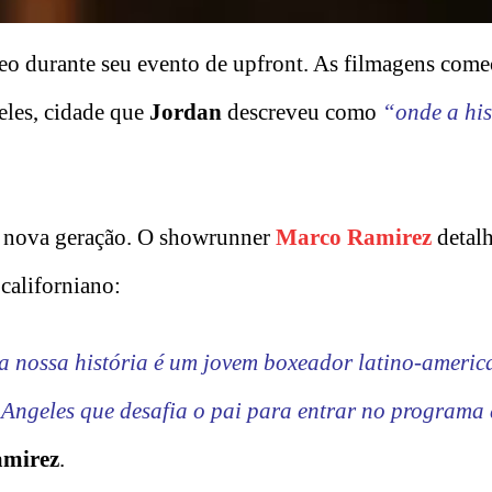
eo durante seu evento de upfront. As filmagens com
eles, cidade que
Jordan
descreveu como
“onde a his
ma nova geração. O showrunner
Marco Ramirez
detal
californiano:
a nossa história é um jovem boxeador latino-americ
s Angeles que desafia o pai para entrar no programa d
mirez
.