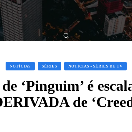
ticas
Breve Nos Cinemas
Matérias
Nos Cinemas
NOTÍCIAS
SÉRIES
NOTÍCIAS - SÉRIES DE TV
 de ‘Pinguim’ é escal
DERIVADA de ‘Creed